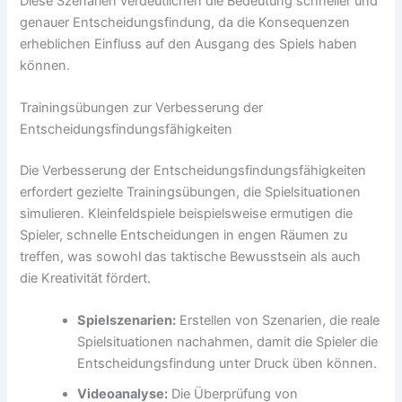
Diese Szenarien verdeutlichen die Bedeutung schneller und
genauer Entscheidungsfindung, da die Konsequenzen
erheblichen Einfluss auf den Ausgang des Spiels haben
können.
Trainingsübungen zur Verbesserung der
Entscheidungsfindungsfähigkeiten
Die Verbesserung der Entscheidungsfindungsfähigkeiten
erfordert gezielte Trainingsübungen, die Spielsituationen
simulieren. Kleinfeldspiele beispielsweise ermutigen die
Spieler, schnelle Entscheidungen in engen Räumen zu
treffen, was sowohl das taktische Bewusstsein als auch
die Kreativität fördert.
Spielszenarien:
Erstellen von Szenarien, die reale
Spielsituationen nachahmen, damit die Spieler die
Entscheidungsfindung unter Druck üben können.
Videoanalyse:
Die Überprüfung von