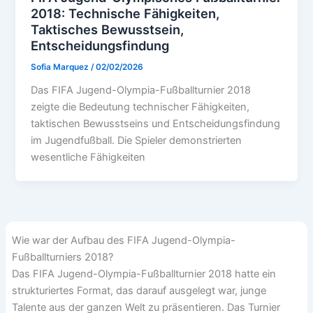
2018: Technische Fähigkeiten,
Taktisches Bewusstsein,
Entscheidungsfindung
Sofia Marquez
/
02/02/2026
Das FIFA Jugend-Olympia-Fußballturnier 2018
zeigte die Bedeutung technischer Fähigkeiten,
taktischen Bewusstseins und Entscheidungsfindung
im Jugendfußball. Die Spieler demonstrierten
wesentliche Fähigkeiten
Wie war der Aufbau des FIFA Jugend-Olympia-
Fußballturniers 2018?
Das FIFA Jugend-Olympia-Fußballturnier 2018 hatte ein
strukturiertes Format, das darauf ausgelegt war, junge
Talente aus der ganzen Welt zu präsentieren. Das Turnier