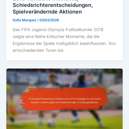
Schiedsrichterentscheidungen,
Spielverändernde Aktionen
Sofia Marquez
/
05/02/2026
Das FIFA Jugend-Olympia-Fußballturnier 2018
zeigte eine Reihe kritischer Momente, die die
Ergebnisse der Spiele maßgeblich beeinflussten. Von
entscheidenden Toren bis