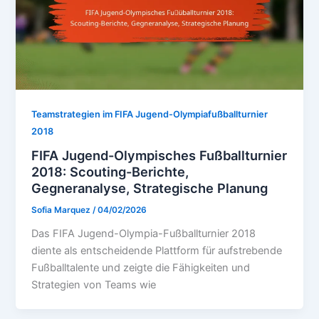
Teamstrategien im FIFA Jugend-Olympiafußballturnier
2018
FIFA Jugend-Olympisches Fußballturnier
2018: Scouting-Berichte,
Gegneranalyse, Strategische Planung
Sofia Marquez
/
04/02/2026
Das FIFA Jugend-Olympia-Fußballturnier 2018
diente als entscheidende Plattform für aufstrebende
Fußballtalente und zeigte die Fähigkeiten und
Strategien von Teams wie