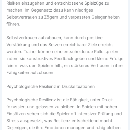
Risiken einzugehen und entschlossene Spielzüge zu
machen. Im Gegensatz dazu kann niedriges
Selbstvertrauen zu Zögern und verpassten Gelegenheiten
führen.
Selbstvertrauen aufzubauen, kann durch positive
Verstärkung und das Setzen erreichbarer Ziele erreicht
werden. Trainer können eine entscheidende Rolle spielen,
indem sie konstruktives Feedback geben und kleine Erfolge
feiern, was den Spielern hilft, ein stärkeres Vertrauen in ihre
Fähigkeiten aufzubauen.
Psychologische Resilienz in Drucksituationen
Psychologische Resilienz ist die Fähigkeit, unter Druck
fokussiert und gelassen zu bleiben. In Spielen mit hohen
Einsätzen sehen sich die Spieler oft intensiver Prüfung und
Stress ausgesetzt, was Resilienz entscheidend macht.
Diejenigen, die ihre Emotionen managen und ruhig bleiben