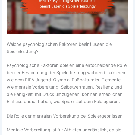
Welche psychologischen Faktoren beeinflussen die
Spielerleistung?
Psychologische Faktoren spielen eine entscheidende Rolle
bei der Bestimmung der Spielerleistung während Turnieren
wie dem FIFA Jugend-Olympia-Fußballturnier. Elemente
wie mentale Vorbereitung, Selbstvertrauen, Resilienz und
die Fähigkeit, mit Druck umzugehen, können erheblichen
Einfluss darauf haben, wie Spieler auf dem Feld agieren.
Die Rolle der mentalen Vorbereitung bei Spielergebnissen
Mentale Vorbereitung ist für Athleten unerlässlich, da sie