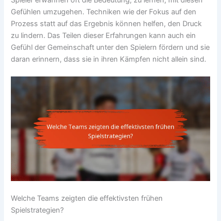
Spieler erwähnen oft die Bedeutung, zu lernen, mit diesen
Gefühlen umzugehen. Techniken wie der Fokus auf den
Prozess statt auf das Ergebnis können helfen, den Druck
zu lindern. Das Teilen dieser Erfahrungen kann auch ein
Gefühl der Gemeinschaft unter den Spielern fördern und sie
daran erinnern, dass sie in ihren Kämpfen nicht allein sind.
Welche Teams zeigten die effektivsten frühen
Spielstrategien?