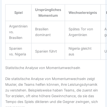
Ursprüngliches
Spiel
Wechselereignis
Momentum
Argentinien
Brasilien
Spätes Tor von
A
vs.
dominant
Argentinien
g
Brasilien
Spanien
Nigeria gleicht
Spanien führt
U
vs. Nigeria
aus
Statistische Analyse von Momentumwechseln
Die statistische Analyse von Momentumwechseln zeigt
Muster, die Teams helfen können, ihre Leistungsdynamik
zu verstehen. Beispielsweise haben Teams, die zuerst ein
Tor erzielen, oft eine höhere Gewinnchance, da sie das
Tempo des Spiels diktieren und die Gegner zwingen, sich