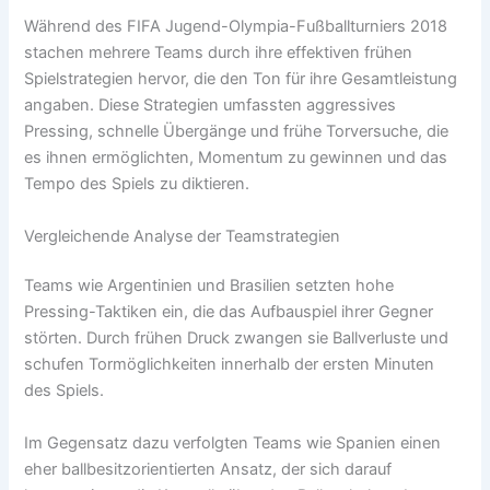
Während des FIFA Jugend-Olympia-Fußballturniers 2018
stachen mehrere Teams durch ihre effektiven frühen
Spielstrategien hervor, die den Ton für ihre Gesamtleistung
angaben. Diese Strategien umfassten aggressives
Pressing, schnelle Übergänge und frühe Torversuche, die
es ihnen ermöglichten, Momentum zu gewinnen und das
Tempo des Spiels zu diktieren.
Vergleichende Analyse der Teamstrategien
Teams wie Argentinien und Brasilien setzten hohe
Pressing-Taktiken ein, die das Aufbauspiel ihrer Gegner
störten. Durch frühen Druck zwangen sie Ballverluste und
schufen Tormöglichkeiten innerhalb der ersten Minuten
des Spiels.
Im Gegensatz dazu verfolgten Teams wie Spanien einen
eher ballbesitzorientierten Ansatz, der sich darauf