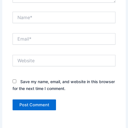
Name*
Email*
Website
Save my name, email, and website in this browser
for the next time I comment.