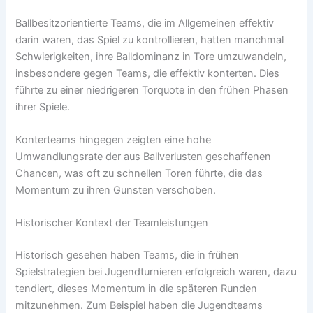
Ballbesitzorientierte Teams, die im Allgemeinen effektiv
darin waren, das Spiel zu kontrollieren, hatten manchmal
Schwierigkeiten, ihre Balldominanz in Tore umzuwandeln,
insbesondere gegen Teams, die effektiv konterten. Dies
führte zu einer niedrigeren Torquote in den frühen Phasen
ihrer Spiele.
Konterteams hingegen zeigten eine hohe
Umwandlungsrate der aus Ballverlusten geschaffenen
Chancen, was oft zu schnellen Toren führte, die das
Momentum zu ihren Gunsten verschoben.
Historischer Kontext der Teamleistungen
Historisch gesehen haben Teams, die in frühen
Spielstrategien bei Jugendturnieren erfolgreich waren, dazu
tendiert, dieses Momentum in die späteren Runden
mitzunehmen. Zum Beispiel haben die Jugendteams