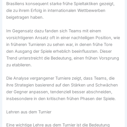
Brasiliens konsequent starke frühe Spieltaktiken gezeigt,
die zu ihrem Erfolg in internationalen Wettbewerben
beigetragen haben.
Im Gegensatz dazu fanden sich Teams mit einem
vorsichtigeren Ansatz oft in einer nachteiligen Position, wie
in früheren Turnieren zu sehen war, in denen frühe Tore
den Ausgang der Spiele erheblich beeinflussten. Dieser
Trend unterstreicht die Bedeutung, einen frühen Vorsprung
zu etablieren.
Die Analyse vergangener Turniere zeigt, dass Teams, die
ihre Strategien basierend auf den Stärken und Schwächen
der Gegner anpassen, tendenziell besser abschneiden,
insbesondere in den kritischen frühen Phasen der Spiele.
Lehren aus dem Turnier
Eine wichtige Lehre aus dem Turnier ist die Bedeutung