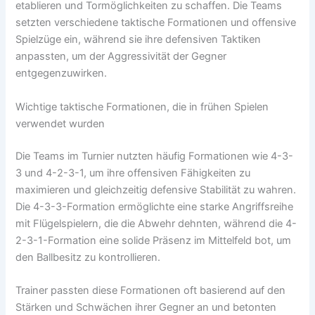
etablieren und Tormöglichkeiten zu schaffen. Die Teams
setzten verschiedene taktische Formationen und offensive
Spielzüge ein, während sie ihre defensiven Taktiken
anpassten, um der Aggressivität der Gegner
entgegenzuwirken.
Wichtige taktische Formationen, die in frühen Spielen
verwendet wurden
Die Teams im Turnier nutzten häufig Formationen wie 4-3-
3 und 4-2-3-1, um ihre offensiven Fähigkeiten zu
maximieren und gleichzeitig defensive Stabilität zu wahren.
Die 4-3-3-Formation ermöglichte eine starke Angriffsreihe
mit Flügelspielern, die die Abwehr dehnten, während die 4-
2-3-1-Formation eine solide Präsenz im Mittelfeld bot, um
den Ballbesitz zu kontrollieren.
Trainer passten diese Formationen oft basierend auf den
Stärken und Schwächen ihrer Gegner an und betonten