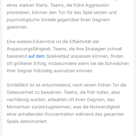
eines starken Starts. Teams, die frühe Aggression
priorisieren, können den Ton für das Spiel setzen und
psychologische Vorteile gegenüber ihren Gegnern
gewinnen.
Eine weitere Erkenntnis ist die Effektivität der
Anpassungsfähigkeit. Teams, die ihre Strategien schnell
basierend
auf dem
Spielverlauf anpassen können, finden
oft größeren Erfolg, insbesondere wenn sie die Schwächen
ihrer Gegner frühzeitig ausnutzen können.
Schließlich ist es entscheidend, nach einem frühen Tor die
Gelassenheit zu bewahren. Teams, die früh trafen, aber
nachlässig wurden, erlaubten oft ihren Gegnern, das
Momentum zurückzugewinnen, was die Notwendigkeit
einer anhaltenden Konzentration während des gesamten
Spiels demonstriert.