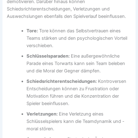
demotivieren. Darüber hinaus können
Schiedsrichterentscheidungen, Verletzungen und
Auswechslungen ebenfalls den Spielverlauf beeinflussen.
Tore:
Tore können das Selbstvertrauen eines
Teams stärken und den psychologischen Vorteil
verschieben.
Schlüsselsparaden:
Eine außergewöhnliche
Parade eines Torwarts kann sein Team beleben
und die Moral der Gegner dämpfen.
Schiedsrichterentscheidungen:
Kontroversen
Entscheidungen können zu Frustration oder
Motivation führen und die Konzentration der
Spieler beeinflussen.
Verletzungen:
Eine Verletzung eines
Schlüsselspielers kann die Teamdynamik und -
moral stören.