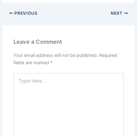
PREVIOUS
NEXT
Leave a Comment
Your email address will not be published.
Required
fields are marked
*
Type
here..