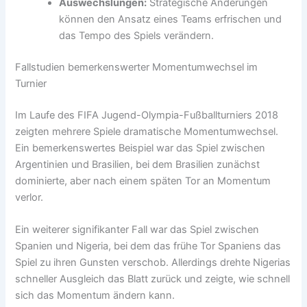
Auswechslungen:
Strategische Änderungen
können den Ansatz eines Teams erfrischen und
das Tempo des Spiels verändern.
Fallstudien bemerkenswerter Momentumwechsel im
Turnier
Im Laufe des FIFA Jugend-Olympia-Fußballturniers 2018
zeigten mehrere Spiele dramatische Momentumwechsel.
Ein bemerkenswertes Beispiel war das Spiel zwischen
Argentinien und Brasilien, bei dem Brasilien zunächst
dominierte, aber nach einem späten Tor an Momentum
verlor.
Ein weiterer signifikanter Fall war das Spiel zwischen
Spanien und Nigeria, bei dem das frühe Tor Spaniens das
Spiel zu ihren Gunsten verschob. Allerdings drehte Nigerias
schneller Ausgleich das Blatt zurück und zeigte, wie schnell
sich das Momentum ändern kann.